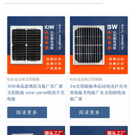
铝合金边框太阳能板
铝合金边框太阳能板
10W单晶玻璃层压板广东厂家
3w太阳能板单晶硅电池片光伏
太阳能板 solar panel电池片充
发电板充电板广东太阳能电池
电板
板厂家
阅读更多
阅读更多