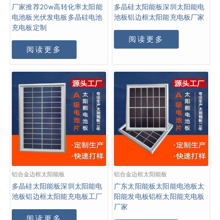
厂家推荐20w高转化率太阳能
多晶硅太阳能板深圳太阳能电
电池板光伏发电板多晶硅电池
池板铝边框太阳能充电板厂家
充电板定制
阅读更多
阅读更多
铝合金边框太阳能板
铝合金边框太阳能板
多晶硅太阳能板深圳太阳能电
广东太阳能板太阳能电池板太
池板铝边框太阳能充电板工厂
阳能发电板铝框太阳能充电板
厂家
阅读更多