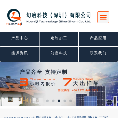
跳
至
内
容
产品中心
定制加工
产品应用
能源资讯
幻启科技
联系我们
sunpower太阳能板 柔性 太阳能电池板厂家