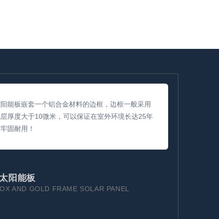
阳能板嵌套一个塑胶材料的边框，一般用于便携性的
ET
阳能电池板具有保护作用外还可以大大提升太阳能板
池片
等！
曲，
篷顶
阳能板
AME SOLAR PANEL