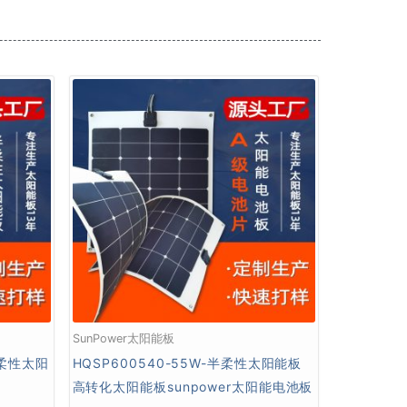
SunPower太阳能板
 柔性太阳
HQSP600540-55W-半柔性太阳能板
高转化太阳能板sunpower太阳能电池板