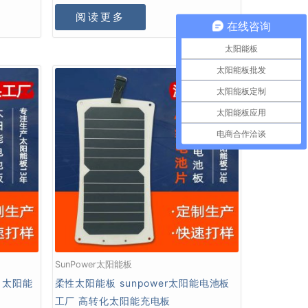
阅读更多
在线咨询
太阳能板
太阳能板批发
太阳能板定制
太阳能板应用
电商合作洽谈
SunPower太阳能板
进口太阳能
柔性太阳能板 sunpower太阳能电池板
工厂 高转化太阳能充电板