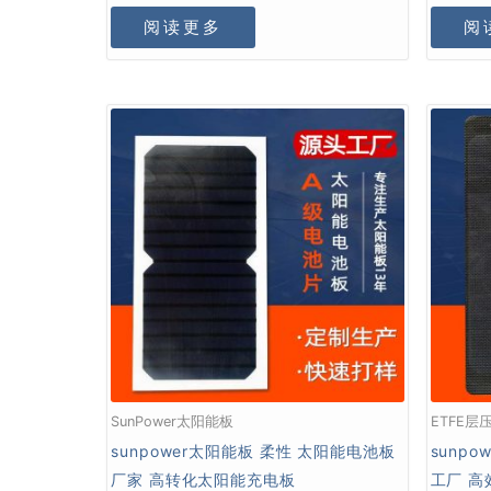
阅读更多
阅
SunPower太阳能板
ETFE层
sunpower太阳能板 柔性 太阳能电池板
sunp
厂家 高转化太阳能充电板
工厂 