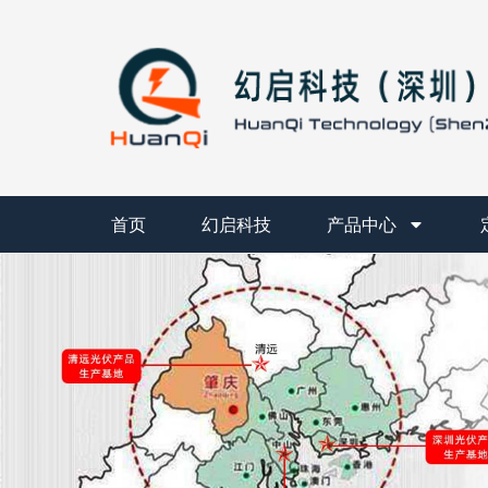
跳
至
内
容
首页
幻启科技
产品中心