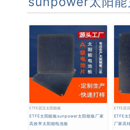
sunpower太
ETFE层压太阳能板
ETFE层
ETFE太阳能板sunpower太阳能板厂家
ETFE
高效率太阳能电池板
厂家高