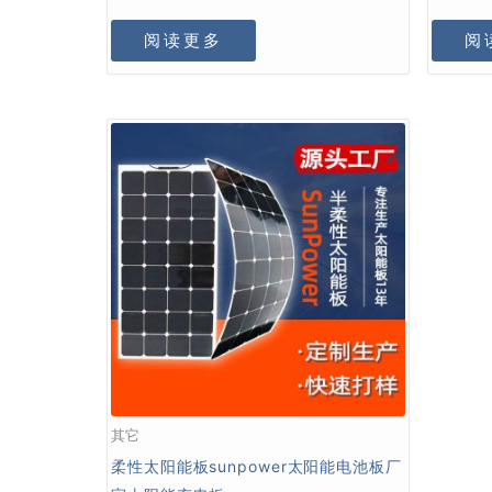
阅读更多
阅
其它
柔性太阳能板sunpower太阳能电池板厂