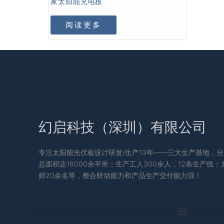
家太阳能充电板
阅读更多
以
铝盒金边框太阳能板是给太阳能板嵌套一个铝合
不脱落，
硬制铝合金制成，表面氧化层厚度大于10微米，
幻启科技（深圳）有限公司
以上的使用，不会被腐蚀，牢固耐用！
专注太阳能光伏板设计研发/生产13年——三大生产基地，
总面积达16000余平米；生产工人300余人，12条生产线
师20余名等，整合联动能力和产品生产交付能力强！
铝盒金边框太阳能板
ALUMINUM BOX AND GOLD FR