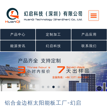
跳
至
内
容
产品中心
定制加工
产品应用
能源资讯
幻启科技
联系我们
铝合金边框太阳能板工厂-幻启