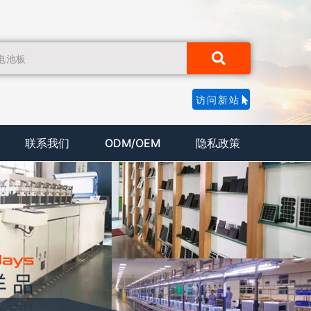
访问新站
联系我们
ODM/OEM
隐私政策