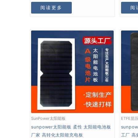
阅读更多
阅
SunPower太阳能板
ETFE层
sunpower太阳能板 柔性 太阳能电池板
sunp
厂家 高转化太阳能充电板
工厂 