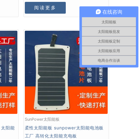
阅读更多
在线咨询
太阳能板
太阳能板批发
太阳能板定制
太阳能板应用
电商合作洽谈
SunPower太阳能板
进口太阳能
柔性太阳能板 sunpower太阳能电池板
工厂 高转化太阳能充电板