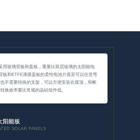
板不仅仅是业界高效的太阳能电池板的代名词，同时也
太阳
观。打破了传统太阳能电池板格线布局的模式，
璃）
太阳能电池板充分体现了性能与美观绝妙的组合。由于
率达
er太阳能电池板不但广泛应用于工业，而且也广泛应
外光
中。
er太阳能板
ATED SOLAR PANELS