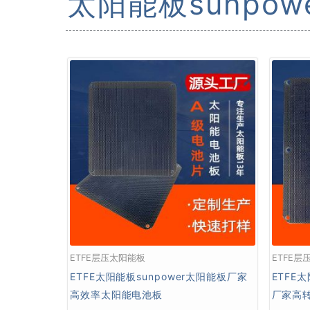
太阳能板sunpow
ETFE层压太阳能板
ETFE层
ETFE太阳能板sunpower太阳能板厂家
ETFE
高效率太阳能电池板
厂家高