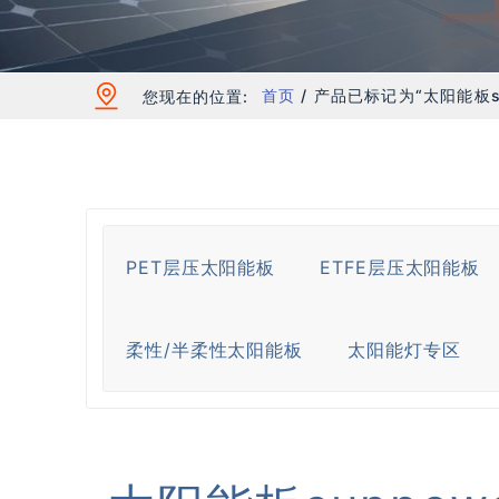
首页
/ 产品已标记为“太阳能板su
您现在的位置:
PET层压太阳能板
ETFE层压太阳能板
柔性/半柔性太阳能板
太阳能灯专区