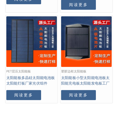
阅读更多
PET层压太阳能板
塑胶边框太阳能板
太阳能板多晶硅太阳能电池板
太阳能板小型太阳能电池板太
太阳能灯板厂家光伏组件
阳能充电板太阳能发电板工厂
阅读更多
阅读更多