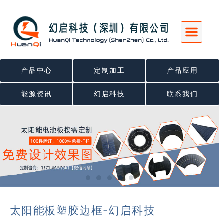
跳
至
内
容
产品中心
定制加工
产品应用
能源资讯
幻启科技
联系我们
太阳能板塑胶边框-幻启科技